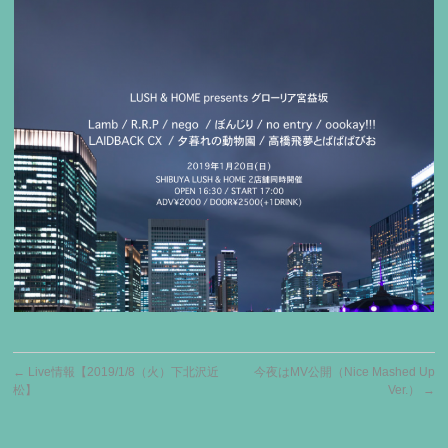
←
Live情報【2019/1/8（火）下北沢近
今夜はMV公開（Nice Mashed Up
松】
Ver.）
→