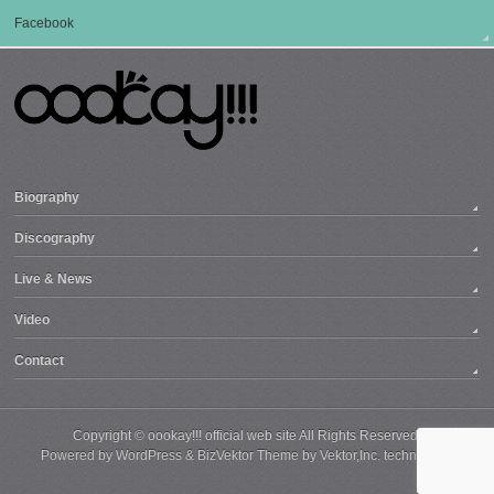
Facebook
Biography
Discography
Live & News
Video
Contact
Copyright ©
oookay!!! official web site
All Rights Reserved.
Powered by
WordPress
&
BizVektor Theme
by
Vektor,Inc.
technology.