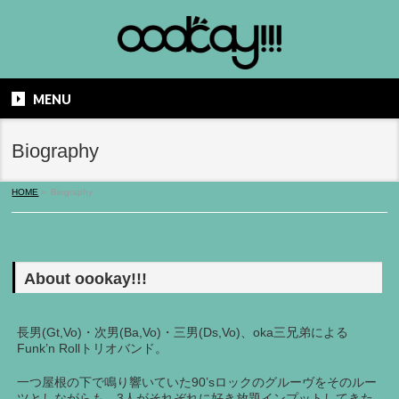
MENU
Biography
HOME
»
Biography
About oookay!!!
長男(Gt,Vo)・次男(Ba,Vo)・三男(Ds,Vo)、oka三兄弟による
Funk’n Rollトリオバンド。
一つ屋根の下で鳴り響いていた90’sロックのグルーヴをそのルー
ツとしながらも、3人がそれぞれに好き放題インプットしてきた