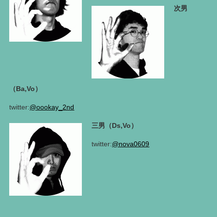
次男
（Ba,Vo）
twitter:
@oookay_2nd
三男（Ds,Vo）
twitter:
@nova0609