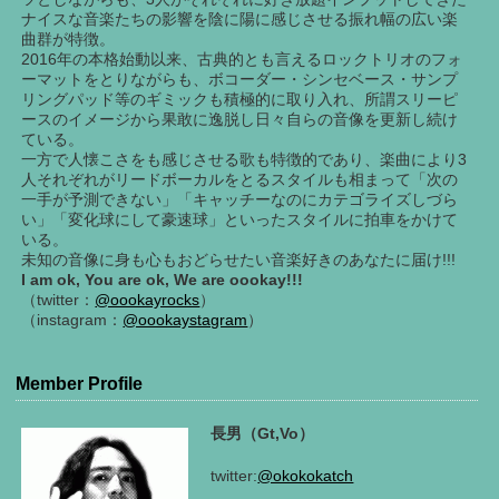
ナイスな音楽たちの影響を陰に陽に感じさせる振れ幅の広い楽
曲群が特徴。
2016年の本格始動以来、古典的とも言えるロックトリオのフォ
ーマットをとりながらも、ボコーダー・シンセベース・サンプ
リングパッド等のギミックも積極的に取り入れ、所謂スリーピ
ースのイメージから果敢に逸脱し日々自らの音像を更新し続け
ている。
一方で人懐こさをも感じさせる歌も特徴的であり、楽曲により3
人それぞれがリードボーカルをとるスタイルも相まって「次の
一手が予測できない」「キャッチーなのにカテゴライズしづら
い」「変化球にして豪速球」といったスタイルに拍車をかけて
いる。
未知の音像に身も心もおどらせたい音楽好きのあなたに届け!!!
I am ok, You are ok, We are oookay!!!
（twitter：
@oookayrocks
）
（instagram：
@oookaystagram
）
Member Profile
長男（Gt,Vo）
twitter:
@okokokatch