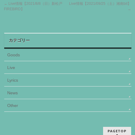
←
Live情報【2021/8/8（日）新松戸
Live情報【2021/09/25（土）湘南bit】
FIREBIRD】
→
カテゴリー
Goods
Live
Lyrics
News
Other
PAGETOP