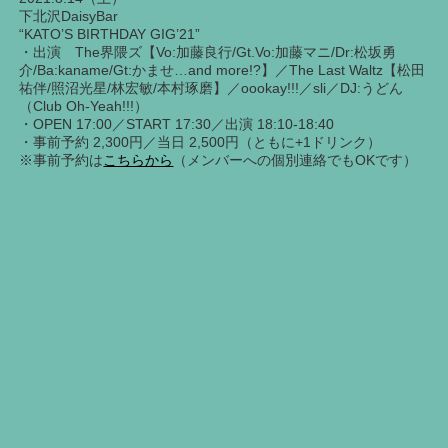
下北沢DaisyBar
“KATO’S BIRTHDAY GIG’21”
・出演 The界隈ズ【Vo:加藤良行/Gt.Vo:加藤マニ/Dr:松坂勇
介/Ba:kaname/Gt:かませ…and more!?】／The Last Waltz【松田
祐伴/照沼光星/林宏敏/本村琢磨】／oookay!!!／sli／DJ:うどん
（Club Oh-Yeah!!!）
・OPEN 17:00／START 17:30／出演 18:10-18:40
・事前予約 2,300円／当日 2,500円（ともに+1ドリンク）
※事前予約は
こちらから
（メンバーへの個別連絡でもOKです）