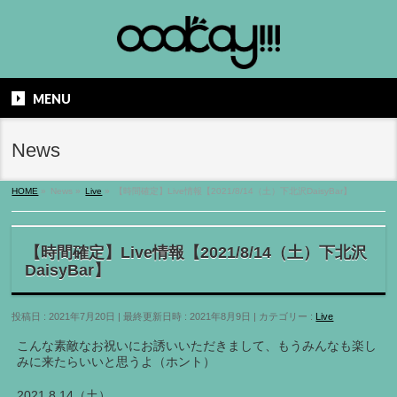
MENU
News
HOME
»
News
»
Live
»
【時間確定】Live情報【2021/8/14（土）下北沢DaisyBar】
【時間確定】Live情報【2021/8/14（土）下北沢
DaisyBar】
投稿日 : 2021年7月20日
最終更新日時 : 2021年8月9日
カテゴリー :
Live
こんな素敵なお祝いにお誘いいただきまして、もうみんなも楽し
みに来たらいいと思うよ（ホント）
2021.8.14（土）