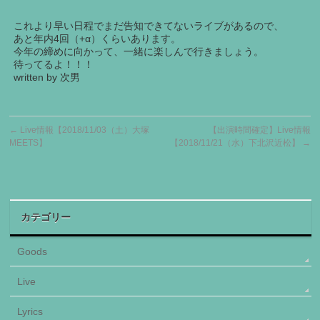
これより早い日程でまだ告知できてないライブがあるので、
あと年内4回（+α）くらいあります。
今年の締めに向かって、一緒に楽しんで行きましょう。
待ってるよ！！！
written by 次男
←
Live情報【2018/11/03（土）大塚
【出演時間確定】Live情報
MEETS】
【2018/11/21（水）下北沢近松】
→
カテゴリー
Goods
Live
Lyrics