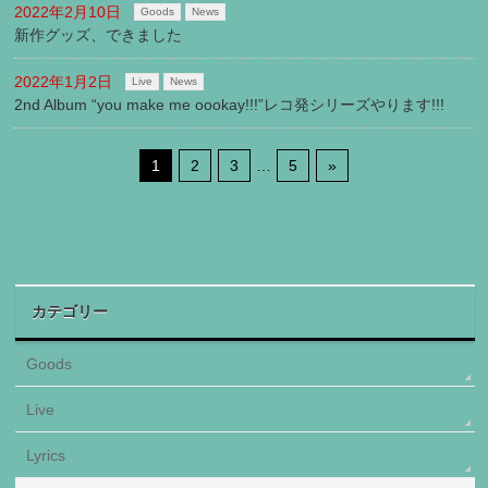
2022年2月10日
Goods
News
新作グッズ、できました
2022年1月2日
Live
News
2nd Album “you make me oookay!!!”レコ発シリーズやります!!!
1
2
3
…
5
»
カテゴリー
Goods
Live
Lyrics