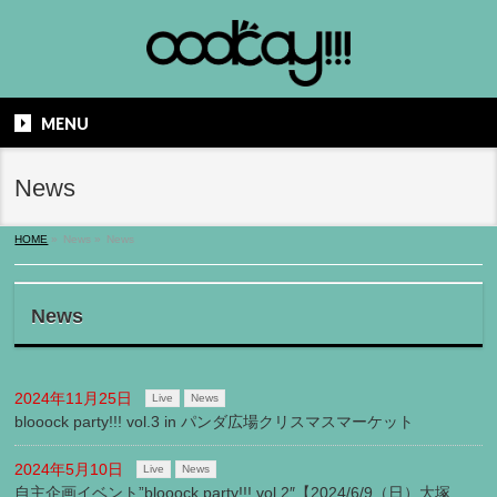
MENU
News
HOME
»
News
»
News
News
2024年11月25日
Live
News
blooock party!!! vol.3 in パンダ広場クリスマスマーケット
2024年5月10日
Live
News
自主企画イベント”blooock party!!! vol.2″【2024/6/9（日）大塚