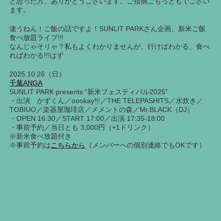
と思った方、ありがとうございます。ご指摘ごもっともでござい
ます。
違うねん！ご飯の話ですよ！SUNLIT PARKさん企画、新米ご飯
食べ放題ライブ!!!
なんじゃそりゃ？私もよくわかりませんが、行けばわかる、食べ
ればわかる!!!はず
2025.10.26（日）
千葉ANGA
SUNLIT PARK presents “新米フェスティバル2025”
・出演 かずくん／oookay!!!／THE TELEPASHITS／水炊き／
TOBIUO／楽器屋珈琲店／メメントの森／Mr.BLACK（DJ）
・OPEN 16:30／START 17:00／出演 17:35-18:00
・事前予約／当日とも 3,000円（+1ドリンク）
※新米食べ放題付き
※事前予約は
こちらから
（メンバーへの個別連絡でもOKです）