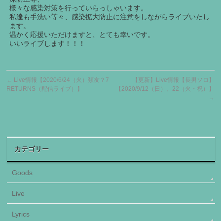
様々な感染対策を行っていらっしゃいます。
私達も手洗い等々、感染拡大防止に注意をしながらライブいたし
ます。
温かく応援いただけますと、とても幸いです。
いいライブします！！！
←
Live情報【2020/6/24（火）類友？7
【更新】Live情報【長男ソロ】
RETURNS（配信ライブ）】
【2020/9/12（日）、22（火・祝）】
→
カテゴリー
Goods
Live
Lyrics